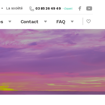
•
La société
03 85 26 49 49
• Ouvert
és
Contact
FAQ