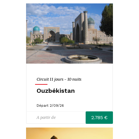
Evènements
Escapades citadines
Croisières fluviales
Croisières maritimes
Journées
Spectacles
Circuit 11 jours - 10 nuits
Music-Hall et cabarets
Ouzbékistan
Fêtes et marchés de Noël
Départ 2/09/26
Noël
2.785 €
A partir de
St-Sylvestre