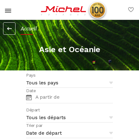
Accueil
Nos voyages
Nos services
Asie et Océanie
France
Actualités
Europe
Pays
Contact
Afrique et Moyen-Orient
Date
FAQ
Amériques et Caraïbes
A partir de
Départ
Asie et Océanie
Voyages groupe
Nos brochures
Trier par
La société