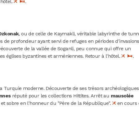
'hôtel.
.
e Ozkonak
, ou de celle de Kaymakli, véritable labyrinthe de tunn
es de profondeur ayant servi de refuges en périodes d'invasion
Découverte de la vallée de Soganli, peu connue qui offre un
les églises byzantines et arméniennes. Retour à l'hôtel.
.
a Turquie moderne. Découverte de ses trésors archéologiques
ennes
réputé pour les collections Hittites. Arrêt au
mausolée
 et sobre en l'honneur du "Père de la République".
en cours 