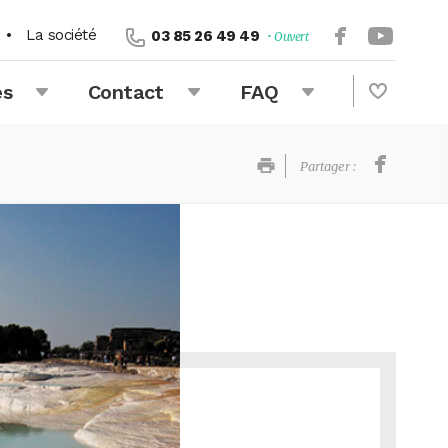
•
La société
03 85 26 49 49
• Ouvert
és
Contact
FAQ
Partager :