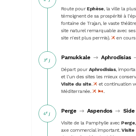
Route pour
Ephèse
, la ville la p
témoignent de sa prospérité à l'ép
fontaine de Trajan, le vaste théâtr
site naturel remarquable avec ses
site n'est plus permis).
en cours
Pamukkale
Aphrodisias
e
3
j
Départ pour
Aphrodisias
, importa
et l'un des sites les mieux conser
Visite du site
.
et continuation v
Méditerranée.
.
Perge
Aspendos
Side
e
4
j
Visite de la Pamphylie avec
Perge
axe commercial important.
Visite