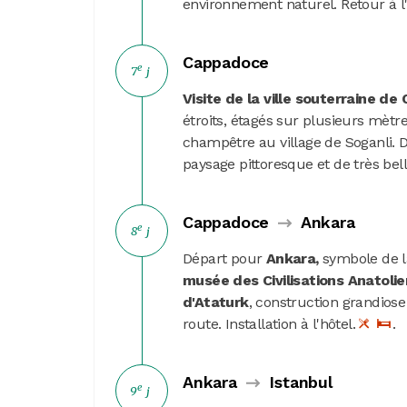
environnement naturel. Retour à l
Cappadoce
e
7
j
Visite de la ville souterraine d
étroits, étagés sur plusieurs mètr
champêtre au village de Soganli. 
paysage pittoresque et de très bel
Cappadoce
Ankara
e
8
j
Départ pour
Ankara,
symbole de l
musée des Civilisations Anatoli
d'Ataturk
, construction grandiose
route. Installation à l'hôtel.
.
Ankara
Istanbul
e
9
j