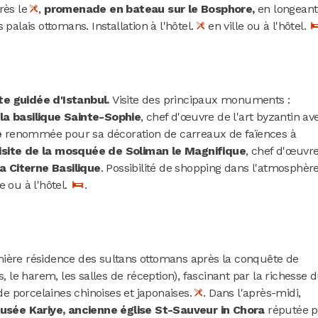
rès le
,
promenade en bateau sur le Bosphore,
en longeant
 palais ottomans. Installation à l'hôtel.
en ville ou à l'hôtel.
e guidée d'Istanbul.
Visite des principaux monuments :
la basilique Sainte-Sophie
, chef d'œuvre de l'art byzantin av
e
renommée pour sa décoration de carreaux de faïences à
isite de la mosquée de Soliman le Magnifique
, chef d'œuvr
la Citerne Basilique
. Possibilité de shopping dans l'atmosphèr
e ou à l'hôtel.
.
mière résidence des sultans ottomans après la conquête de
s, le harem, les salles de réception), fascinant par la richesse 
 de porcelaines chinoises et japonaises.
. Dans l'après-midi,
usée Kariye, ancienne église St-Sauveur in Chora
réputée p