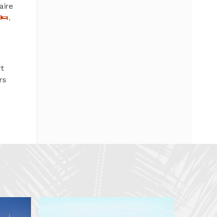
aire
.
rt
rs