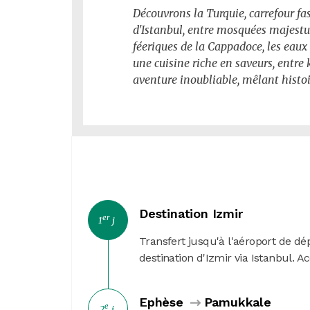
Découvrons la Turquie, carrefour fas
d'Istanbul, entre mosquées majest
féeriques de la Cappadoce, les eaux
une cuisine riche en saveurs, entre
aventure inoubliable, mêlant histoir
Destination Izmir
er
1
j
Transfert jusqu'à l'aéroport de dé
destination d'Izmir via Istanbul. Ac
Ephèse
Pamukkale
e
2
j