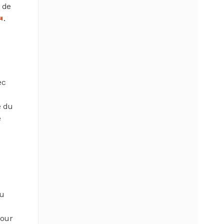
 de
.
ec
e du
e
du
our