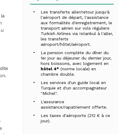
Les transferts aller/retour jusqu'à
 la
l'aéroport de départ, l'assistance
n
aux formalités d'enregistrement, le
transport aérien sur vols réguliers
au
Turkish Airlines via Istanbul à l'aller,
les transferts
aéroport/hôtel/aéroport.
La pension complète du dîner du
1er jour au déjeuner du dernier jour,
hors boissons, avec logement en
dite
hôtel 4*
(norme locale) en
chambre double.
on.
Les services d'un guide local en
Turquie et d'un accompagnateur
"Michel".
L'assurance
assistance/rapatriement offerte.
Les taxes d'aéroports (212 € à ce
e
jour).
e