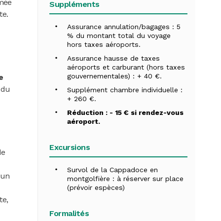
mmée
Suppléments
te.
Assurance annulation/bagages : 5
% du montant total du voyage
hors taxes aéroports.
Assurance hausse de taxes
aéroports et carburant (hors taxes
gouvernementales) : + 40 €.
e
 du
Supplément chambre individuelle :
+ 260 €.
Réduction : - 15 € si rendez-vous
aéroport.
Excursions
de
Survol de la Cappadoce en
un
montgolfière : à réserver sur place
(prévoir espèces)
te,
Formalités