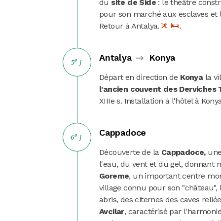
du
site de Side
: le théâtre const
pour son marché aux esclaves et 
Retour à Antalya.
.
Antalya
Konya
e
5
j
Départ en direction de
Konya
la vi
l'ancien couvent des Derviches
XIIIe s. Installation à l'hôtel à Kony
Cappadoce
e
6
j
Découverte de la
Cappadoce,
une 
l'eau, du vent et du gel, donnant
Goreme
, un important centre mo
village connu pour son "château", l
abris, des citernes des caves reliée
Avcilar
, caractérisé par l'harmonie