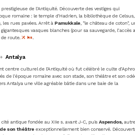
lus prestigieuse de l'Antiquité. Découverte des vestiges qui
oque romaine : le temple d'Hadrien, la bibliothèque de Celsus,
e, les rues pavées. Arrêt à
Pamukkale
, "le château de coton", u
 gigantesques vasques blanches (pour sa sauvegarde, l'accès 
 de route.
.
Antalya
nt centre culturel de l'Antiquité où fut célébré le culte d'Aphro
vés de l'époque romaine avec son stade, son théâtre et son odé
ers Antalya une ville agréable bâtie dans une baie de la
, cité antique fondée au XIIe s. avant J-C, puis
Aspendos,
autr
 de son théâtre
exceptionnellement bien conservé. Découvert