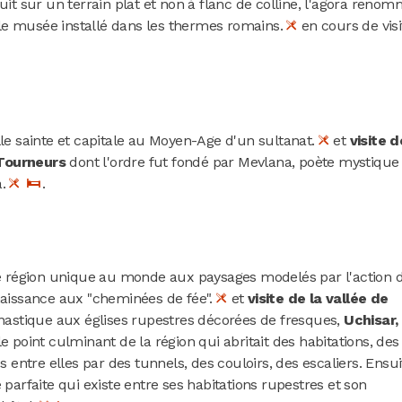
ruit sur un terrain plat et non à flanc de colline, l'agora reno
le musée installé dans les thermes romains.
en cours de visi
lle sainte et capitale au Moyen-Age d'un sultanat.
et
visite d
 Tourneurs
dont l'ordre fut fondé par Mevlana, poète mystique
a.
.
région unique au monde aux paysages modelés par l'action 
 naissance aux "cheminées de fée".
et
visite de la vallée de
nastique aux églises rupestres décorées de fresques,
Uchisar,
e point culminant de la région qui abritait des habitations, des
s entre elles par des tunnels, des couloirs, des escaliers. Ensui
 parfaite qui existe entre ses habitations rupestres et son