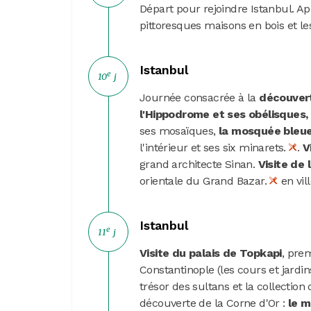
Départ pour rejoindre Istanbul. Ap
pittoresques maisons en bois et les
Istanbul
e
10
j
Journée consacrée à la
découvert
l'Hippodrome et ses obélisques, 
ses mosaïques,
la mosquée bleu
l'intérieur et ses six minarets.
.
V
grand architecte Sinan.
Visite de 
orientale du Grand Bazar.
en vill
Istanbul
e
11
j
Visite du palais de Topkapi
, pre
Constantinople (les cours et jardin
trésor des sultans et la collection
découverte de la Corne d'Or :
le m