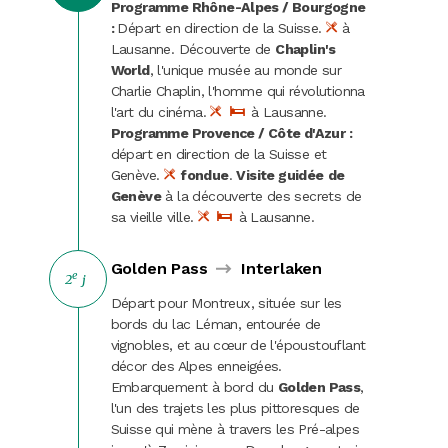
Programme Rhône-Alpes / Bourgogne
Carnaval
:
Départ en direction de la Suisse.
à
Lausanne. Découverte de
Chaplin's
Randonnées
World
, l'unique musée au monde sur
Charlie Chaplin, l'homme qui révolutionna
l'art du cinéma.
à Lausanne.
Programme Provence / Côte d'Azur :
départ en direction de la Suisse et
Genève.
fondue
.
Visite guidée
de
Genève
à la découverte des secrets de
sa vieille ville.
à Lausanne.
Golden Pass
Interlaken
e
2
j
Départ pour Montreux, située sur les
bords du lac Léman, entourée de
vignobles, et au cœur de l'époustouflant
décor des Alpes enneigées.
Embarquement à bord du
Golden Pass
,
l'un des trajets les plus pittoresques de
Suisse qui mène à travers les Pré-alpes