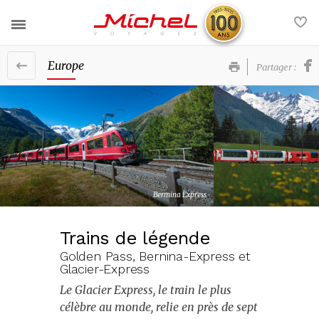
Europe
Partager :
Nos voyages
Nos services
France
Actualités
Europe
Contact
Afrique et Moyen-Orient
Bermina Express
FAQ
Amériques et Caraïbes
Trains de légende
Asie et Océanie
Golden Pass, Bernina-Express et
Voyages groupe
Glacier-Express
Nos brochures
Le Glacier Express, le train le plus
célèbre au monde, relie en près de sept
La société