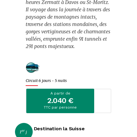
heures Zermatt à Davos ou St-Moritz.
Evènements
Il voyage dans la journée à travers des
paysages de montagnes intacts,
Escapades citadines
traverse des stations mondaines, des
gorges vertigineuses et de charmantes
Croisières fluviales
vallées, emprunte enfin 91 tunnels et
291 ponts majestueux.
Croisières maritimes
Journées
Spectacles
Circuit 6 jours - 5 nuits
Music-Hall et cabarets
A partir de
2.040 €
Fêtes et marchés de Noël
TTC par personne
Noël
St-Sylvestre
Destination la Suisse
er
1
j