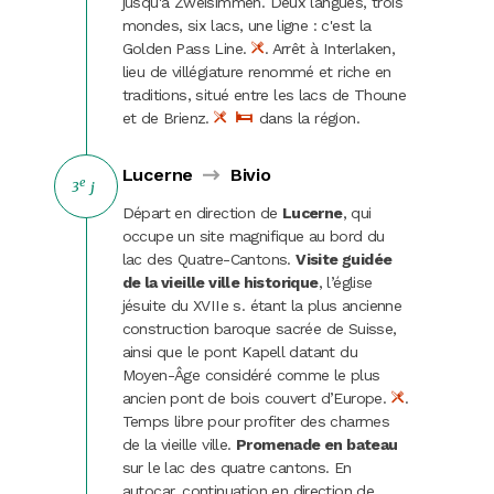
jusqu'à Zweisimmen. Deux langues, trois
mondes, six lacs, une ligne : c'est la
Golden Pass Line.
. Arrêt à Interlaken,
lieu de villégiature renommé et riche en
traditions, situé entre les lacs de Thoune
et de Brienz.
dans la région.
Lucerne
Bivio
e
3
j
Départ en direction de
Lucerne
, qui
occupe un site magnifique au bord du
lac des Quatre-Cantons.
Visite guidée
de la vieille ville historique
, l’église
jésuite du XVIIe s. étant la plus ancienne
construction baroque sacrée de Suisse,
ainsi que le pont Kapell datant du
Moyen-Âge considéré comme le plus
ancien pont de bois couvert d’Europe.
.
Temps libre pour profiter des charmes
de la vieille ville.
Promenade en bateau
sur le lac des quatre cantons. En
autocar, continuation en direction de