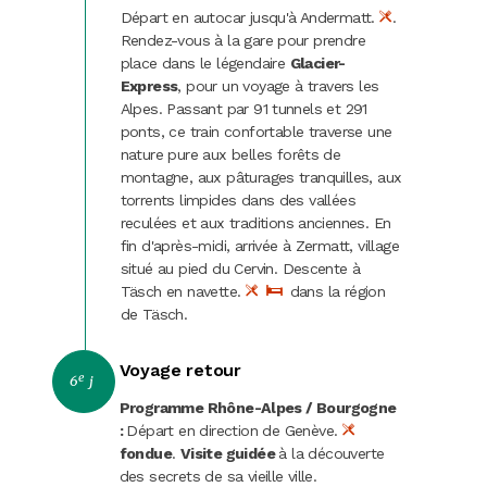
Départ en autocar jusqu'à Andermatt.
.
Rendez-vous à la gare pour prendre
place dans le légendaire
Glacier-
Express
, pour un voyage à travers les
Alpes. Passant par 91 tunnels et 291
ponts, ce train confortable traverse une
nature pure aux belles forêts de
montagne, aux pâturages tranquilles, aux
torrents limpides dans des vallées
reculées et aux traditions anciennes. En
fin d'après-midi, arrivée à Zermatt, village
situé au pied du Cervin. Descente à
Täsch en navette.
dans la région
de Täsch.
Voyage retour
e
6
j
Programme Rhône-Alpes / Bourgogne
:
Départ en direction de Genève.
fondue
.
Visite guidée
à la découverte
des secrets de sa vieille ville.