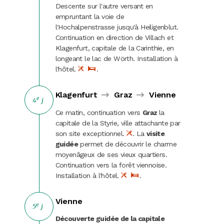
Descente sur l'autre versant en
empruntant la voie de
l'Hochalpenstrasse jusqu'à Heiligenblut.
Continuation en direction de Villach et
Klagenfurt, capitale de la Carinthie, en
longeant le lac de Wörth. Installation à
l'hôtel.
.
Klagenfurt
Graz
Vienne
e
4
j
Ce matin, continuation vers
Graz
la
capitale de la Styrie, ville attachante par
son site exceptionnel.
. La
visite
guidée
permet de découvrir le charme
moyenâgeux de ses vieux quartiers.
Continuation vers la forêt viennoise.
Installation à l'hôtel.
.
Vienne
e
5
j
Découverte guidée de la capitale