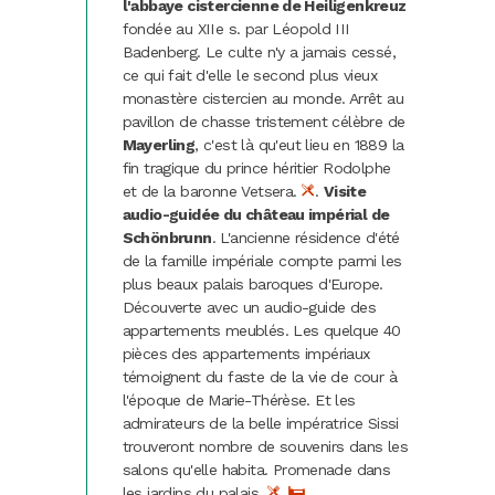
l'abbaye cistercienne de Heiligenkreuz
fondée au XIIe s. par Léopold III
Badenberg. Le culte n'y a jamais cessé,
ce qui fait d'elle le second plus vieux
monastère cistercien au monde. Arrêt au
pavillon de chasse tristement célèbre de
Mayerling
, c'est là qu'eut lieu en 1889 la
fin tragique du prince héritier Rodolphe
et de la baronne Vetsera.
.
Visite
audio-guidée du château impérial de
Schönbrunn
. L'ancienne résidence d'été
de la famille impériale compte parmi les
plus beaux palais baroques d'Europe.
Découverte avec un audio-guide des
appartements meublés. Les quelque 40
pièces des appartements impériaux
témoignent du faste de la vie de cour à
l'époque de Marie-Thérèse. Et les
admirateurs de la belle impératrice Sissi
trouveront nombre de souvenirs dans les
salons qu'elle habita. Promenade dans
les jardins du palais.
.