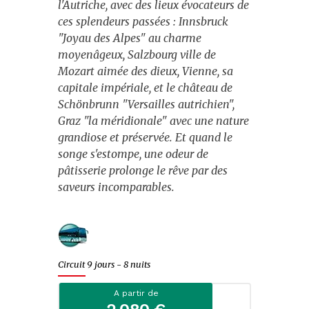
l'Autriche, avec des lieux évocateurs de
Evènements
ces splendeurs passées : Innsbruck
"Joyau des Alpes" au charme
Escapades citadines
moyenâgeux, Salzbourg ville de
Mozart aimée des dieux, Vienne, sa
Croisières fluviales
capitale impériale, et le château de
Schönbrunn "Versailles autrichien",
Croisières maritimes
Graz "la méridionale" avec une nature
Journées
grandiose et préservée. Et quand le
songe s'estompe, une odeur de
Spectacles
pâtisserie prolonge le rêve par des
saveurs incomparables.
Music-Hall et cabarets
Fêtes et marchés de Noël
Noël
Circuit 9 jours - 8 nuits
St-Sylvestre
A partir de