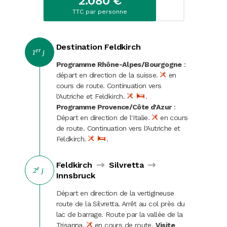
2.080 €
Carnaval
TTC par personne
Randonnées
Destination Feldkirch
er
1
j
Programme Rhône-Alpes/Bourgogne
:
départ en direction de la suisse.
en
cours de route. Continuation vers
l'Autriche et Feldkirch.
.
Programme Provence/Côte d'Azur
:
Départ en direction de l'Italie.
en cours
de route. Continuation vers l'Autriche et
Feldkirch.
.
Feldkirch
Silvretta
e
2
j
Innsbruck
Départ en direction de la vertigineuse
route de la Silvretta. Arrêt au col près du
lac de barrage. Route par la vallée de la
Trisanna.
en cours de route.
Visite