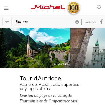
Europe
Partager :
Nos voyages
Nos services
France
Actualités
Europe
Contact
Afrique et Moyen-Orient
Grossglockner
FAQ
Amériques et Caraïbes
Tour d'Autriche
Asie et Océanie
Patrie de Mozart aux superbes
Voyages groupe
paysages alpins
Nos brochures
Evasion au pays de la valse, de
l'harmonie et de l'impératrice Sissi,
La société