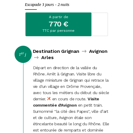
Carnaval
Escapade 3 jours - 2 nuits
Randonnées
A partir de
770 €
TTC par personne
Destination Grignan
Avignon
er
1
j
Arles
Départ en direction de la vallée du
Rhône. Arrêt à Grignan. Visite libre du
village miniature de Grignan qui retrace la
vie d'un village en Drôme Provençale,
avec tous les métiers du début du siècle
dernier.
en cours de route.
Visite
commentée d'Avignon
en petit train.
Surnommé "la cité des Papes", ville d’art
et de culture, Avignon étale son
étincelante beauté le long du Rhône. Elle
est entourée de remparts et dominée