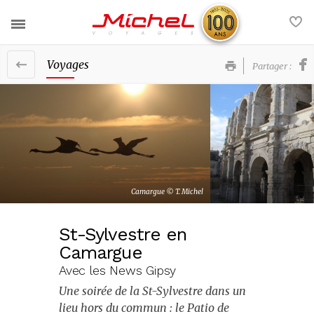
Voyages
Partager :
Nos voyages
Nos services
France
Actualités
Europe
Contact
Afrique et Moyen-Orient
Camargue © T. Michel
FAQ
Amériques et Caraïbes
St-Sylvestre en
Camargue
Asie et Océanie
Voyages groupe
Avec les News Gipsy
Nos brochures
Une soirée de la St-Sylvestre dans un
lieu hors du commun : le Patio de
La société