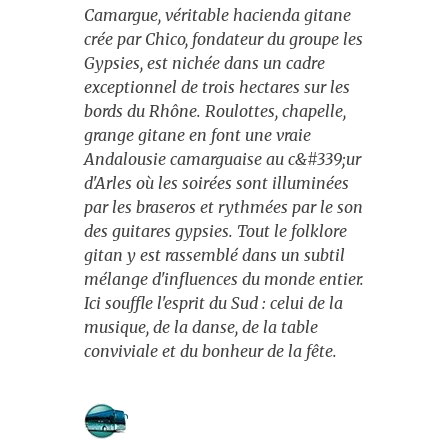
Camargue, véritable hacienda gitane
Evènements
crée par Chico, fondateur du groupe les
Gypsies, est nichée dans un cadre
Escapades citadines
exceptionnel de trois hectares sur les
Croisières fluviales
bords du Rhône. Roulottes, chapelle,
grange gitane en font une vraie
Croisières maritimes
Andalousie camarguaise au c&#339;ur
d'Arles où les soirées sont illuminées
Journées
par les braseros et rythmées par le son
des guitares gypsies. Tout le folklore
Spectacles
gitan y est rassemblé dans un subtil
mélange d'influences du monde entier.
Music-Hall et cabarets
Ici souffle l'esprit du Sud : celui de la
musique, de la danse, de la table
Fêtes et marchés de Noël
conviviale et du bonheur de la fête.
Noël
St-Sylvestre