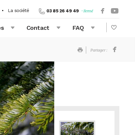
•
La société
03 85 26 49 49
• Fermé
és
Contact
FAQ
Partager :