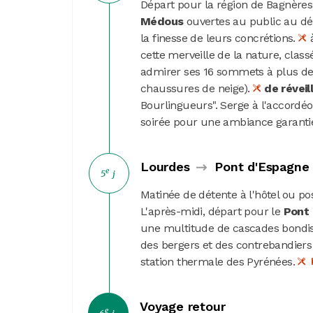
Départ pour la région de Bagnères-
Médous
ouvertes au public au dé
la finesse de leurs concrétions.
à
cette merveille de la nature, clas
admirer ses 16 sommets à plus de 
chaussures de neige).
de réveil
Bourlingueurs". Serge à l'accordéo
soirée pour une ambiance garanti
Lourdes
Pont d'Espagne
e
5
j
Matinée de détente à l'hôtel ou po
L'après-midi, départ pour le
Pont
une multitude de cascades bondis
des bergers et des contrebandiers 
station thermale des Pyrénées.
Voyage retour
e