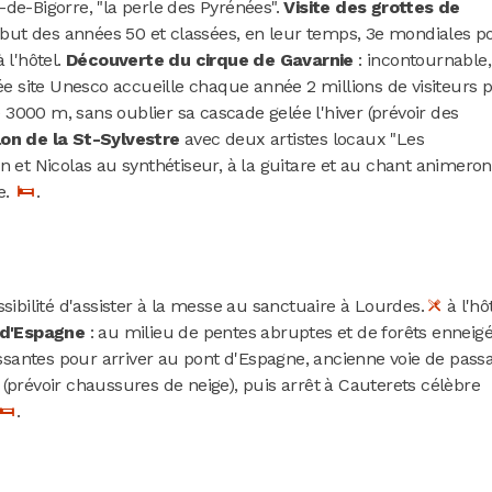
de-Bigorre, "la perle des Pyrénées".
Visite des grottes de
but des années 50 et classées, en leur temps, 3e mondiales p
 l'hôtel.
Découverte du cirque de Gavarnie
: incontournable,
sée site Unesco accueille chaque année 2 millions de visiteurs 
3000 m, sans oublier sa cascade gelée l'hiver (prévoir des
lon
de la St-Sylvestre
avec deux artistes locaux "Les
n et Nicolas au synthétiseur, à la guitare et au chant animeron
e.
.
ssibilité d'assister à la messe au sanctuaire à Lourdes.
à l'hôt
 d'Espagne
: au milieu de pentes abruptes et de forêts enneigé
santes pour arriver au pont d'Espagne, ancienne voie de pass
(prévoir chaussures de neige), puis arrêt à Cauterets célèbre
.