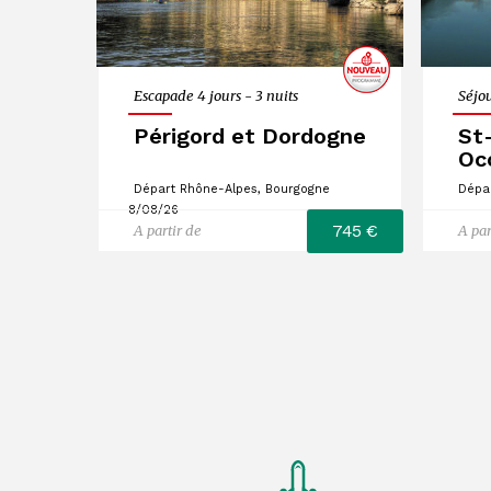
Escapade 4 jours - 3 nuits
Séjou
Périgord et Dordogne
St
Oc
Départ Rhône-Alpes, Bourgogne
Dépa
8/08/26
745 €
A partir de
A par