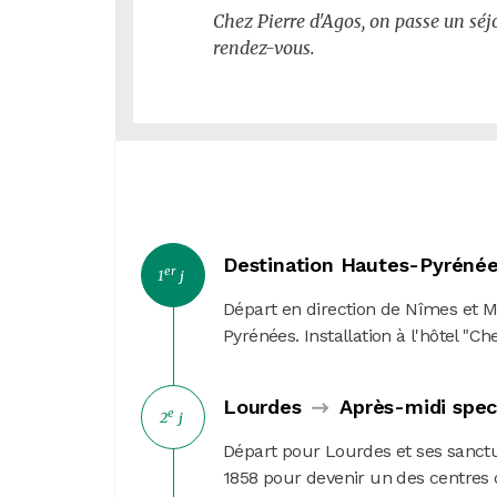
Chez Pierre d'Agos, on passe un séj
rendez-vous.
Destination Hautes-Pyréné
er
1
j
Départ en direction de Nîmes et M
Pyrénées. Installation à l'hôtel "Ch
Lourdes
Après-midi spec
e
2
j
Départ pour Lourdes et ses sanctu
1858 pour devenir un des centres