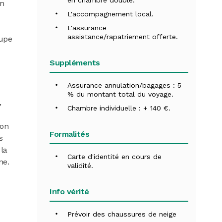
en chambre double.
un
L'accompagnement local.
L'assurance
assistance/rapatriement offerte.
oupe
Suppléments
Assurance annulation/bagages : 5
% du montant total du voyage.
,
Chambre individuelle : + 140 €.
son
Formalités
s
 la
Carte d'identité en cours de
ne.
validité.
Info vérité
Prévoir des chaussures de neige