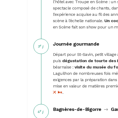
l'hôtel avec Troupe en Scène : u
spectacle composé de chants, danse
l’expérience acquise au fil des an
scène à l’échelle nationale.
Un coc
en Scène fait son show pour un mo
Journée gourmande
e
3
j
Départ pour St-Savin, petit village
puis
dégustation
de tourte des
béarnaise :
visite du musée du fo
Laguilhon de nombreuses fois médai
exigences par la préparation dans le
mise en valeur de matières premiè
.
Bagnères-de-Bigorre
Gav
e
4
j