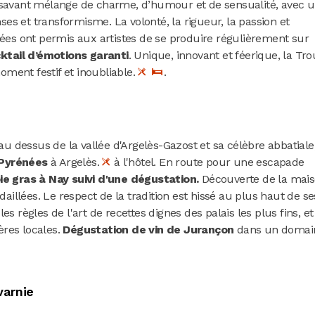
n savant mélange de charme, d’humour et de sensualité, avec 
s et transformisme. La volonté, la rigueur, la passion et
nées ont permis aux artistes de se produire régulièrement sur
ktail d’émotions garanti
. Unique, innovant et féerique, la Tr
ment festif et inoubliable.
.
 au dessus de la vallée d'Argelès-Gazost et sa célèbre abbatiale
 Pyrénées
à Argelès.
à l'hôtel. En route pour une escapade
ie gras à Nay suivi d'une dégustation.
Découverte de la mai
llées. Le respect de la tradition est hissé au plus haut de se
s règles de l'art de recettes dignes des palais les plus fins, et
res locales.
Dégustation de vin de Jurançon
dans un domai
arnie