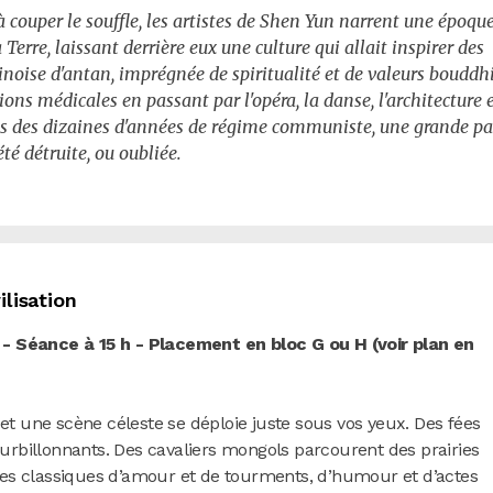
à couper le souffle, les artistes de Shen Yun narrent une époqu
a Terre, laissant derrière eux une culture qui allait inspirer des
inoise d'antan, imprégnée de spiritualité et de valeurs bouddh
tions médicales en passant par l'opéra, la danse, l'architecture 
s des dizaines d'années de régime communiste, une grande pa
été détruite, ou oubliée.
ilisation
- Séance à 15 h - Placement en bloc G ou H (voir plan en
 et une scène céleste se déploie juste sous vos yeux. Des fées
billonnants. Des cavaliers mongols parcourent des prairies
oires classiques d’amour et de tourments, d’humour et d’actes