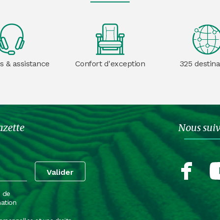
s & assistance
Confort d'exception
325 destina
azette
Nous sui
e de
mation