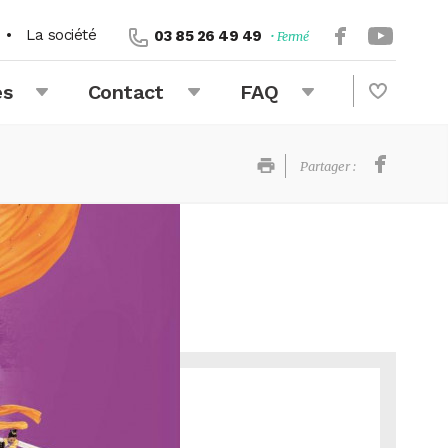
•
La société
03 85 26 49 49
• Fermé
és
Contact
FAQ
Partager :