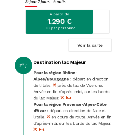
Séjour 7 jours - 6 nuits
Evènements
A partir de
Escapades citadines
1.290 €
TTC par personne
Croisières fluviales
Croisières maritimes
Voir la carte
Journées
Destination lac Majeur
er
1
j
Spectacles
Pour la région Rhône-
Alpes/Bourgogne
: départ en direction
Music-Hall et cabarets
de l'Italie.
près du lac de Viverone.
Arrivée en fin d'après-midi, sur les bords
du lac Majeur.
.
Fêtes et marchés de Noël
Pour la région Provence-Alpes-Côte
d'Azur
: départ en direction de Nice et
Noël
l'Italie.
en cours de route. Arrivée en fin
d'après-midi, sur les bords du lac Majeur.
St-Sylvestre
.