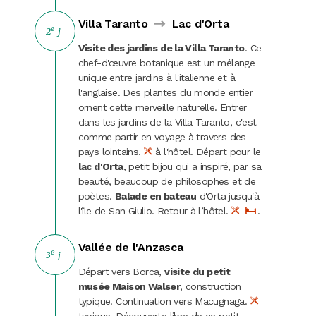
Carnaval
Villa Taranto
Lac d'Orta
e
2
j
Randonnées
Visite des jardins de la Villa Taranto
. Ce
chef-d'œuvre botanique est un mélange
unique entre jardins à l'italienne et à
l'anglaise. Des plantes du monde entier
ornent cette merveille naturelle. Entrer
dans les jardins de la Villa Taranto, c'est
comme partir en voyage à travers des
pays lointains.
à l'hôtel. Départ pour le
lac d'Orta
, petit bijou qui a inspiré, par sa
beauté, beaucoup de philosophes et de
poètes.
Balade en bateau
d'Orta jusqu'à
l'île de San Giulio. Retour à l’hôtel.
.
Vallée de l'Anzasca
e
3
j
Départ vers Borca,
visite du petit
musée Maison Walser
, construction
typique. Continuation vers Macugnaga.