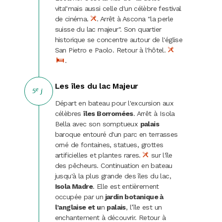
vita"mais aussi celle d'un célèbre festival
de cinéma.
. Arrêt à Ascona "la perle
suisse du lac majeur". Son quartier
historique se concentre autour de l'église
San Pietro e Paolo. Retour à l'hôtel.
.
Les îles du lac Majeur
e
5
j
Départ en bateau pour l'excursion aux
célèbres
îles Borromées
. Arrêt à Isola
Bella avec son somptueux
palais
baroque entouré d'un parc en terrasses
orné de fontaines, statues, grottes
artificielles et plantes rares.
sur l'île
des pêcheurs. Continuation en bateau
jusqu'à la plus grande des îles du lac,
Isola Madre
. Elle est entièrement
occupée par un
jardin botanique à
l’anglaise et u
n
palais
, l’île est un
enchantement à découvrir. Retour à