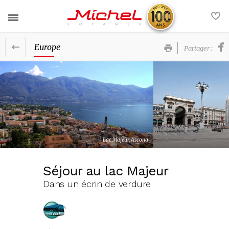
Europe
Partager :
Nos voyages
Nos services
France
Actualités
Europe
Contact
Afrique et Moyen-Orient
Lac Majeur, Ascona
FAQ
Amériques et Caraïbes
Séjour au lac Majeur
Asie et Océanie
Dans un écrin de verdure
Voyages groupe
Nos brochures
La société