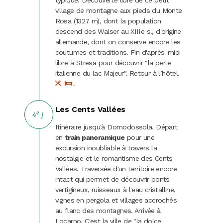
typique. Découverte libre de ce petit
village de montagne aux pieds du Monte
Rosa (1327 m), dont la population
descend des Walser au XIIIe s., d'origine
allemande, dont on conserve encore les
coutumes et traditions. Fin d'après-midi
libre à Stresa pour découvrir "la perle
italienne du lac Majeur". Retour à l’hôtel.
.
Les Cents Vallées
e
4
j
Itinéraire jusqu'à Domodossola. Départ
en
train panoramique
pour une
excursion inoubliable à travers la
nostalgie et le romantisme des Cents
Vallées. Traversée d'un territoire encore
intact qui permet de découvrir ponts
vertigineux, ruisseaux à l'eau cristalline,
vignes en pergola et villages accrochés
au flanc des montagnes. Arrivée à
Locarno. C'est la ville de "la dolce