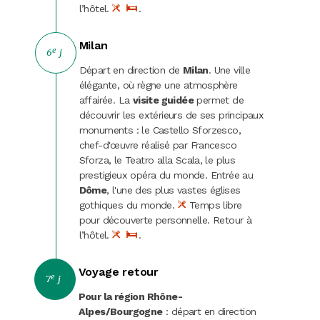
l’hôtel.
.
Milan
e
6
j
Départ en direction de
Milan
. Une ville
élégante, où règne une atmosphère
affairée. La
visite guidée
permet de
découvrir les extérieurs de ses principaux
monuments : le Castello Sforzesco,
chef-d'œuvre réalisé par Francesco
Sforza, le Teatro alla Scala, le plus
prestigieux opéra du monde. Entrée au
Dôme
, l'une des plus vastes églises
gothiques du monde.
Temps libre
pour découverte personnelle. Retour à
l’hôtel.
.
Voyage retour
e
7
j
Pour la région Rhône-
Alpes/Bourgogne
: départ en direction