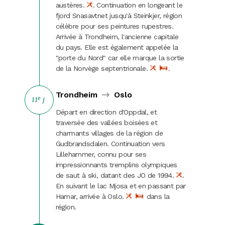
austères.
. Continuation en longeant le
fjord Snasavtnet jusqu'à Steinkjer, région
célèbre pour ses peintures rupestres.
Arrivée à Trondheim, l'ancienne capitale
du pays. Elle est également appelée la
"porte du Nord" car elle marque la sortie
de la Norvège septentrionale.
.
Trondheim
Oslo
e
11
j
Départ en direction d'Oppdal, et
traversée des vallées boisées et
charmants villages de la région de
Gudbrandsdalen. Continuation vers
Lillehammer, connu pour ses
impressionnants tremplins olympiques
de saut à ski, datant des JO de 1994.
.
En suivant le lac Mjosa et en passant par
Hamar, arrivée à Oslo.
dans la
région.