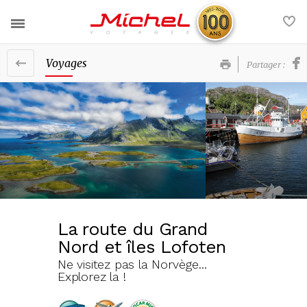
Voyages
Partager :
Nos voyages
Nos services
France
Actualités
Europe
Contact
Afrique et Moyen-Orient
FAQ
Amériques et Caraïbes
La route du Grand
Nord et îles Lofoten
Asie et Océanie
Voyages groupe
Ne visitez pas la Norvège...
Explorez la !
Nos brochures
La société