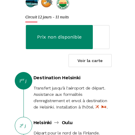
Evènements
Circuit 12 jours - 11 nuits
Escapades citadines
Croisières fluviales
Prix non disponible
Croisières maritimes
Journées
Voir la carte
Spectacles
Destination Helsinki
er
1
j
Music-Hall et cabarets
Transfert jusqu'à l'aéroport de départ.
Assistance aux formalités
Fêtes et marchés de Noël
d'enregistrement et envol à destination
de Helsinki. Installation à l'hôtel.
.
Noël
Helsinki
Oulu
St-Sylvestre
e
2
j
Départ pour le nord de la Finlande.