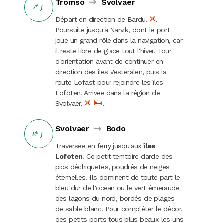
Tromsö
Svolvaer
e
7
j
Départ en direction de Bardu.
.
Poursuite jusqu'à Narvik, dont le port
joue un grand rôle dans la navigation, car
il reste libre de glace tout l'hiver. Tour
d'orientation avant de continuer en
direction des îles Vesteralen, puis la
route Lofast pour rejoindre les îles
Lofoten. Arrivée dans la région de
Svolvaer.
.
Svolvaer
Bodo
e
8
j
Traversée en ferry jusqu'aux
îles
Lofoten
. Ce petit territoire darde des
pics déchiquetés, poudrés de neiges
éternelles. Ils dominent de toute part le
bleu dur de l'océan ou le vert émeraude
des lagons du nord, bordés de plages
de sable blanc. Pour compléter le décor,
des petits ports tous plus beaux les uns