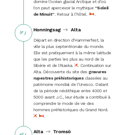
domine l’océan glacial Arctique et d'où
l'on peut apercevoir le mythique
“Soleil
de Minuit”
. Retour à l’hôtel.
.
Honningsag
Alta
e
5
j
Départ en direction d’Hammerfest, la
ville la plus septentrionale du monde.
Elle est pratiquement à la même latitude
que les parties les plus au nord de la
Sibérie et de l’Alaska.
. Continuation sur
Alta. Découverte du site des
gravures
rupestres préhistoriques
classées au
patrimoine mondial de l’Unesco. Datant
de la période néolithique entre 4000 et
5000 avant J.C., leur étude a contribué à
comprendre le mode de vie des
hommes préhistoriques du Grand Nord.
.
Alta
Tromsö
e
6
j