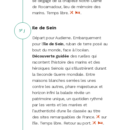
se dégage de la chapelle Notre-Dame
de Rocamadour, lieu de mémoire des
marins. Temps libre.
.
Ile de Sein
e
5
j
Départ pour Audierne. Embarquement
pour l'
île de Sein
, ruban de terre posé au
bout du monde, face à l'océan.
Découverte guidée
des ruelles qui
racontent l'histoire des marins et des
héroïques Seinois qui s'illustrèrent durant
la Seconde Guerre mondiale. Entre
maisons blanches serrées les unes
contre les autres, phare majestueux et
horizon infini la balade révèle un
patrimoine unique, un quotidien rythmé
par les vents et les marées et
l’authenticité d'une île classée au titre
des sites remarquables de France.
sur
l'île. Temps libre. Retour au port.
.