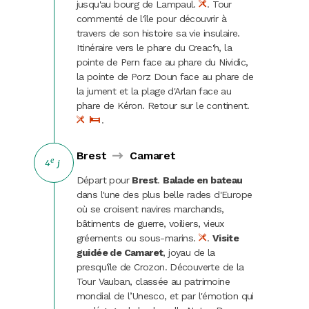
jusqu'au bourg de Lampaul.
. Tour
commenté de l'île pour découvrir à
travers de son histoire sa vie insulaire.
Itinéraire vers le phare du Creac'h, la
pointe de Pern face au phare du Nividic,
la pointe de Porz Doun face au phare de
la jument et la plage d'Arlan face au
phare de Kéron. Retour sur le continent.
.
Brest
Camaret
e
4
j
Départ pour
Brest
.
Balade en bateau
dans l'une des plus belle rades d'Europe
où se croisent navires marchands,
bâtiments de guerre, voiliers, vieux
gréements ou sous-marins.
.
Visite
guidée de Camaret
, joyau de la
presqu'île de Crozon. Découverte de la
Tour Vauban, classée au patrimoine
mondial de l’Unesco, et par l'émotion qui