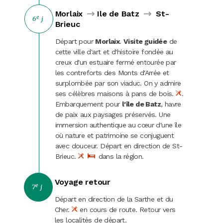
Morlaix
Ile de Batz
St-
e
6
j
Brieuc
Départ pour
Morlaix
.
Visite guidée
de
cette ville d'art et d'histoire fondée au
creux d'un estuaire fermé entourée par
les contreforts des Monts d'Arrée et
surplombée par son viaduc. On y admire
ses célèbres maisons à pans de bois.
.
Embarquement pour
l'
île de Batz
, havre
de paix aux paysages préservés. Une
immersion authentique au cœur d'une île
où nature et patrimoine se conjuguent
avec douceur. Départ en direction de St-
Brieuc.
dans la région.
Voyage retour
e
7
j
Départ en direction de la Sarthe et du
Cher.
en cours de route. Retour vers
les localités de départ.