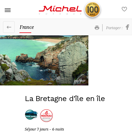
France
Partager :
Nos voyages
Nos services
France
Actualités
Europe
Contact
Afrique et Moyen-Orient
paysage
FAQ
Amériques et Caraïbes
La Bretagne d'île en île
Asie et Océanie
Voyages groupe
Nos brochures
Séjour 7 jours - 6 nuits
La société