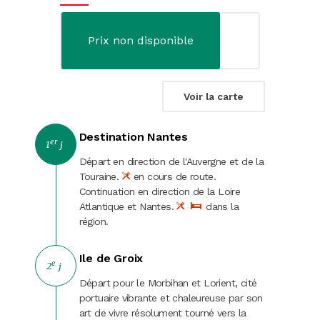
Evènements
Prix non disponible
Escapades citadines
Croisières fluviales
Voir la carte
Croisières maritimes
Destination Nantes
Journées
er
1
j
Départ en direction de l'Auvergne et de la
Spectacles
Touraine.
en cours de route.
Continuation en direction de la Loire
Music-Hall et cabarets
Atlantique et Nantes.
dans la
région.
Fêtes et marchés de Noël
Ile de Groix
e
Noël
2
j
Départ pour le Morbihan et Lorient, cité
St-Sylvestre
portuaire vibrante et chaleureuse par son
art de vivre résolument tourné vers la