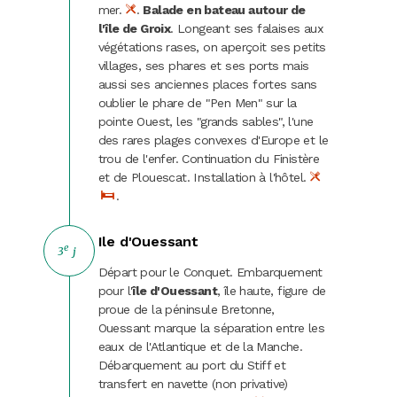
Carnaval
mer.
.
Balade en bateau autour de
l'île de Groix
. Longeant ses falaises aux
végétations rases, on aperçoit ses petits
Randonnées
villages, ses phares et ses ports mais
aussi ses anciennes places fortes sans
oublier le phare de "Pen Men" sur la
pointe Ouest, les "grands sables", l'une
des rares plages convexes d'Europe et le
trou de l'enfer. Continuation du Finistère
et de Plouescat. Installation à l'hôtel.
.
Ile d'Ouessant
e
3
j
Départ pour le Conquet. Embarquement
pour l'
île d'Ouessant
, île haute, figure de
proue de la péninsule Bretonne,
Ouessant marque la séparation entre les
eaux de l'Atlantique et de la Manche.
Débarquement au port du Stiff et
transfert en navette (non privative)