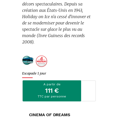
décors spectaculaires. Depuis sa
Evènements
création aux États-Unis en 1943,
Holiday on Ice n'a cessé d'innover et
Escapades citadines
de se moderniser pour devenir le
Croisières fluviales
spectacle sur glace le plus vu au
monde (livre Guiness des records
Croisières maritimes
2008).
Journées
Spectacles
Escapade 1 jour
Music-Hall et cabarets
A partir de
Fêtes et marchés de Noël
111 €
TTC par personne
Noël
St-Sylvestre
CINEMA OF DREAMS