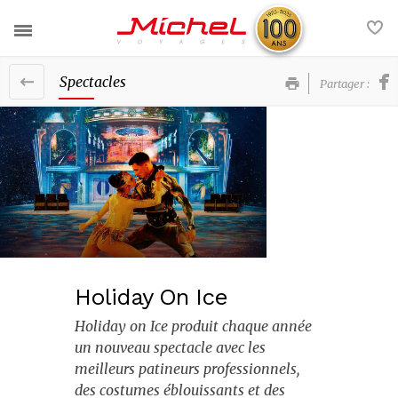
Spectacles
Partager :
Nos voyages
Nos services
France
Actualités
Europe
Contact
Afrique et Moyen-Orient
FAQ
Amériques et Caraïbes
Holiday On Ice
Asie et Océanie
Voyages groupe
Holiday on Ice produit chaque année
un nouveau spectacle avec les
Nos brochures
meilleurs patineurs professionnels,
des costumes éblouissants et des
La société