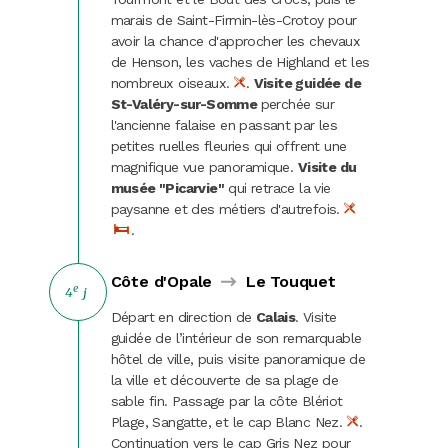
marais de Saint-Firmin-lès-Crotoy pour
avoir la chance d'approcher les chevaux
de Henson, les vaches de Highland et les
nombreux oiseaux.
.
V
isite guidée de
St-Valéry-sur-Somme
perchée sur
l'ancienne falaise en passant par les
petites ruelles fleuries qui offrent une
magnifique vue panoramique.
Visite du
musée "Picarvie"
qui retrace la vie
paysanne et des métiers d'autrefois.
.
Côte d'Opale
Le Touquet
e
4
j
Départ en direction de
Calais
. Visite
guidée de l’intérieur de son remarquable
hôtel de ville, puis visite panoramique de
la ville et découverte de sa plage de
sable fin. Passage par la côte Blériot
Plage, Sangatte, et le cap Blanc Nez.
.
Continuation vers le cap Gris Nez pour