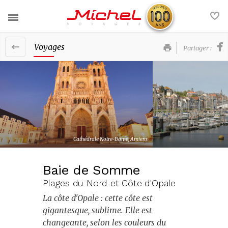
Voyages
Partager :
Nos voyages
Nos services
France
Actualités
Europe
Contact
Afrique et Moyen-Orient
Cathédrale Notre-Dame, Amiens
FAQ
Amériques et Caraïbes
Baie de Somme
Asie et Océanie
Plages du Nord et Côte d'Opale
Voyages groupe
La côte d'Opale : cette côte est
Nos brochures
gigantesque, sublime. Elle est
changeante, selon les couleurs du
La société