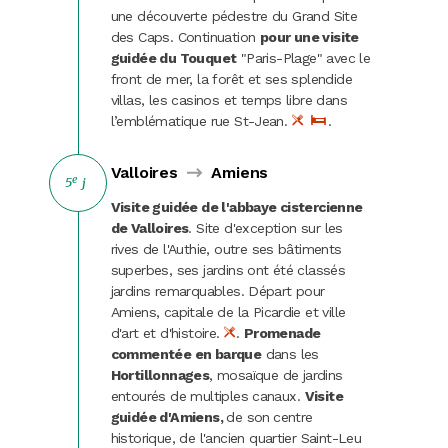
une découverte pédestre du Grand Site
des Caps. Continuation
pour une visite
guidée du Touquet
"Paris-Plage" avec le
front de mer, la forêt et ses splendide
villas, les casinos et temps libre dans
l’emblématique rue St-Jean.
.
Valloires
Amiens
e
5
j
Visite guidée de l'abbaye cistercienne
de Valloires
. Site d'exception sur les
rives de l'Authie, outre ses bâtiments
superbes, ses jardins ont été classés
jardins remarquables. Départ pour
Amiens, capitale de la Picardie et ville
d'art et d'histoire.
.
Promenade
commentée en barque
dans les
Hortillonnages
, mosaïque de jardins
entourés de multiples canaux.
Visite
guidée
d'Amiens,
de son
centre
historique, de l'ancien quartier Saint-Leu