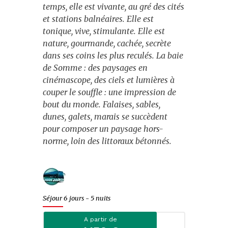
temps, elle est vivante, au gré des cités
Evènements
et stations balnéaires. Elle est
tonique, vive, stimulante. Elle est
Escapades citadines
nature, gourmande, cachée, secrète
Croisières fluviales
dans ses coins les plus reculés. La baie
de Somme : des paysages en
Croisières maritimes
cinémascope, des ciels et lumières à
couper le souffle : une impression de
Journées
bout du monde. Falaises, sables,
dunes, galets, marais se succèdent
Spectacles
pour composer un paysage hors-
norme, loin des littoraux bétonnés.
Music-Hall et cabarets
Fêtes et marchés de Noël
Noël
Séjour 6 jours - 5 nuits
St-Sylvestre
A partir de