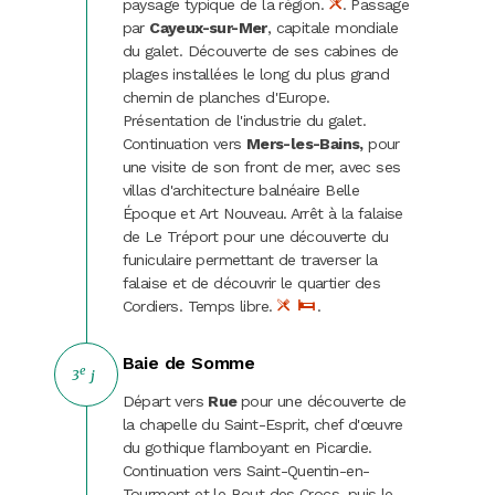
paysage typique de la région.
. Passage
par
Cayeux-sur-Mer
, capitale mondiale
du galet. Découverte de ses cabines de
plages installées le long du plus grand
chemin de planches d'Europe.
Présentation de l'industrie du galet.
Continuation vers
Mers-les-Bains,
pour
une visite de son front de mer, avec ses
villas d'architecture balnéaire Belle
Époque et Art Nouveau. Arrêt à la falaise
de Le Tréport pour une découverte du
funiculaire permettant de traverser la
falaise et de découvrir le quartier des
Cordiers. Temps libre.
.
Baie de Somme
e
3
j
Départ vers
Rue
pour une découverte de
la chapelle du Saint-Esprit, chef d'œuvre
du gothique flamboyant en Picardie.
Continuation vers Saint-Quentin-en-
Tourmont et le Bout des Crocs, puis le