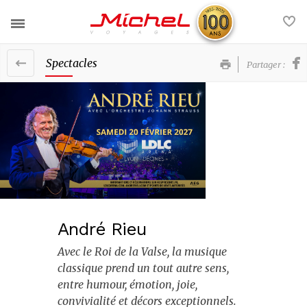
Spectacles
Partager :
Nos voyages
Nos services
France
Actualités
Europe
Contact
Afrique et Moyen-Orient
FAQ
Amériques et Caraïbes
André Rieu
Asie et Océanie
Voyages groupe
Avec le Roi de la Valse, la musique
classique prend un tout autre sens,
Nos brochures
entre humour, émotion, joie,
convivialité et décors exceptionnels.
La société