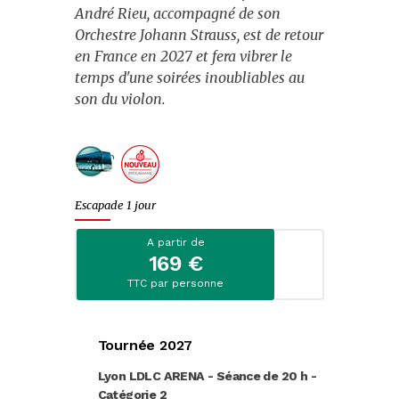
André Rieu, accompagné de son
Evènements
Orchestre Johann Strauss, est de retour
en France en 2027 et fera vibrer le
Escapades citadines
temps d'une soirées inoubliables au
Croisières fluviales
son du violon.
Croisières maritimes
Journées
Escapade 1 jour
Spectacles
A partir de
Music-Hall et cabarets
169 €
TTC par personne
Fêtes et marchés de Noël
Noël
Tournée 2027
St-Sylvestre
Lyon LDLC ARENA - Séance de 20 h -
Catégorie 2