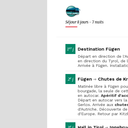
Séjour 8 jours - 7 nuits
er
Destination Fügen
1
j
Départ en direction de l'A
en direction du Tyrol, de la
Arrivée à Fügen. Installat
e
Fügen
Chutes de K
2
j
Matinée libre à Fügen pou
bourgade, la seule de cett
en autocar.
A
péritif d'ac
Départ en autocar vers la 
Gerlos. Arrivée aux
chutes
d'Autriche. Découverte de
d'Europe. Retour par Kit
e
Hall in Tirol
Innsbru
3
j