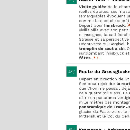
Visite guidée
de la char
ruelles étroites, ses mai
remarquables évoquent une
comme la capitale secrète
Départ pour
Innsbruck
.
vieille ville avec son peti
d'enseignes, la cathédral
Strasse et sa perspective
Découverte du Bergisel, h
tremplin de saut à ski.
O
surplombant Innsbruck et 
fêtes.
.
e
Route du Grossglock
4
j
Départ en direction de St
See pour rejoindre
la rou
que l’homme passait déjà 
cela quatre mille ans. La 
offre un panorama vertigi
mille mètres des montagn
panoramique de Franz J
glacier du Pasterze et le
Mittersill et le Col du Ger
e
Kramsach
Achense