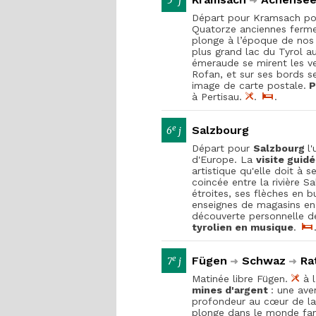
5
j
Départ pour Kramsach po
Quatorze anciennes ferme
plonge à l’époque de nos
plus grand lac du Tyrol au
émeraude se mirent les v
Rofan, et sur ses bords se 
image de carte postale.
P
à Pertisau.
.
.
e
Salzbourg
6
j
Départ pour
Salzbourg
l
d'Europe. La
visite guid
artistique qu'elle doit à s
coincée entre la rivière 
étroites, ses flèches en b
enseignes de magasins en
découverte personnelle de
tyrolien en musique
.
e
Fügen
Schwaz
Ra
7
j
Matinée libre Fügen.
à l
mines d'argent
: une ave
profondeur au cœur de la 
plonge dans le monde fant