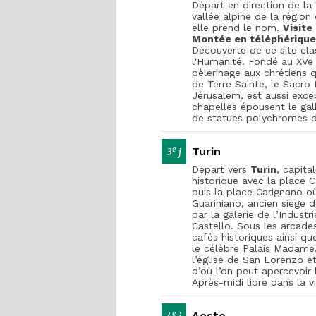
Départ en direction de la
vallée alpine de la région
elle prend le nom.
Visite
Montée en téléphérique
Découverte de ce site cla
l'Humanité. Fondé au XV
e
pèlerinage aux chrétiens 
de Terre Sainte, le Sacro
Jérusalem, est aussi exc
chapelles épousent le gal
de statues polychromes dé
e
Turin
3
j
Départ vers
Turin
, capit
historique avec la place C
puis la place Carignano o
Guariniano, ancien siège 
par la galerie de l’Industr
Castello. Sous les arcades
cafés historiques ainsi qu
le célèbre Palais Madame.
l’église de San Lorenzo et
d’où l’on peut apercevoir 
Après-midi libre dans la vi
e
Aoste