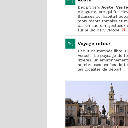
4
j
Départ vers
Aoste
.
Visit
d’Auguste, arc qui fut éle
Salasses qui habitait aup
monuments romains et méd
par un cadre majestueux
sur le lac de Viverone.
e
Voyage retour
5
j
Début de matinée libre. D
Vercelli. Le paysage de to
rizières, un environnemen
nombreuses années de tra
les localités de départ.