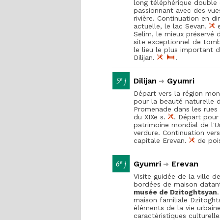
long téléphérique double
passionnant avec des vues
rivière. Continuation en d
actuelle, le lac Sevan.
e
Selim, le mieux préservé 
site exceptionnel de tomb
le lieu le plus important 
Dilijan.
.
e
Dilijan
Gyumri
5
j
Départ vers la région mon
pour la beauté naturelle 
Promenade dans les rues 
du XIXe s.
. Départ pour
patrimoine mondial de l'U
verdure. Continuation ver
capitale Erevan.
de poi
e
Gyumri
Erevan
6
j
Visite guidée de la ville d
bordées de maison datant
musée de Dzitoghtsyan
maison familiale Dzitoght
éléments de la vie urbain
caractéristiques culturelle