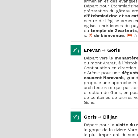
arménien et des évangiles 
Départ pour Etchmiadzin
préparation du gâteau arm
d'Etchmiadzine et sa ca
centre de l'église arméni
églises chrétiennes du pay
du
temple de Zvartnots
s.
de bienvenue
.
à 
e
Erevan
Goris
3
j
Départ vers le
monastère
du mont Ararat, à l’histoire
Continuation en direction
d'Arénie pour une
dégusta
couvent Noravank
, grand
propose une approche int
architecturale que par so
direction de Goris, en pa
de centaines de pierres ve
Goris.
e
Goris
Dilijan
4
j
Départ pour la
visite du
la gorge de la rivière Vo
le plus important du sud 