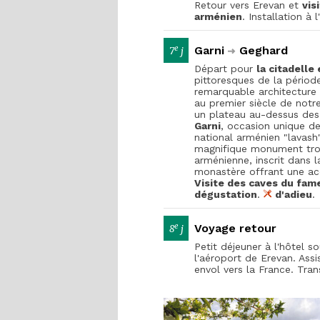
Retour vers Erevan et
vis
arménien
. Installation à 
e
Garni
Geghard
7
j
Départ pour
la citadelle
pittoresques de la période
remarquable architecture
au premier siècle de notre
un plateau au-dessus des
Garni
, occasion unique de
national arménien "lavash
magnifique monument trog
arménienne, inscrit dans l
monastère offrant une ac
Visite des caves du fam
dégustation
.
d'adieu
.
e
Voyage retour
8
j
Petit déjeuner à l'hôtel s
l'aéroport de Erevan. Ass
envol vers la France. Tran