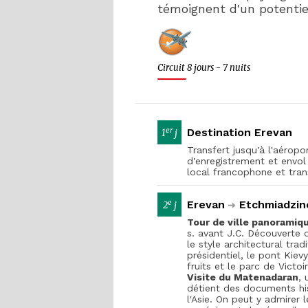
témoignent d'un potentie
Circuit 8 jours - 7 nuits
er
Destination Erevan
1
j
Transfert jusqu'à l'aéropo
d'enregistrement et envol 
local francophone et trans
e
Erevan
Etchmiadzin
2
j
Tour de ville panoramiq
s. avant J.C. Découverte 
le style architectural trad
présidentiel, le pont Kie
fruits et le parc de Victo
Visite du Matenadaran
, 
détient des documents his
l'Asie. On peut y admirer 