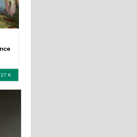
ence
127 €