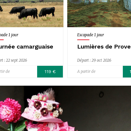
pade 1 jour
Escapade 1 jour
urnée camarguaise
Lumières de Prov
rt : 22 sept 2026
Départ : 29 oct 2026
119 €
tir de
A partir de