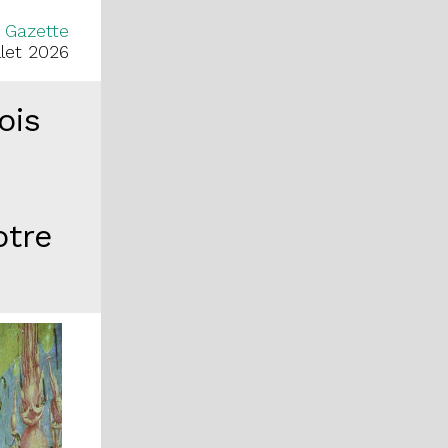
Gazette
illet 2026
ois
otre