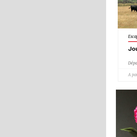
Esca
Jo
Dépa
A par