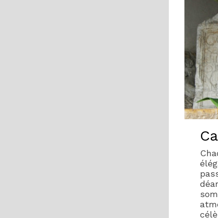
Ca
Cha
élég
pass
déam
som
atm
célè