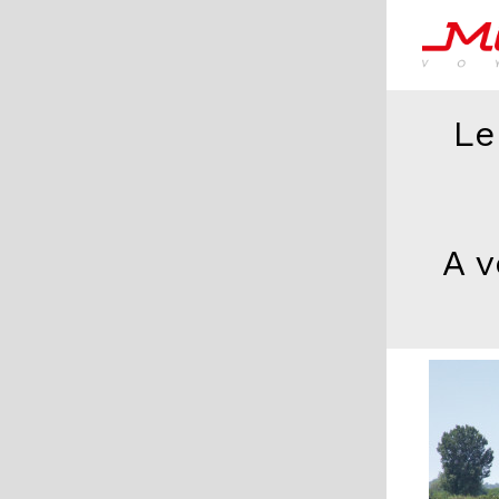
Le
A v