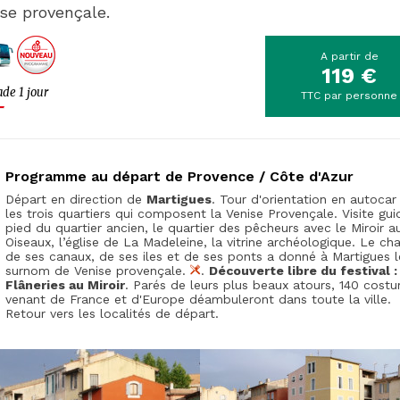
se provençale.
A partir de
119 €
de 1 jour
TTC par personne
Programme au départ de Provence / Côte d'Azur
Départ en direction de
Martigues
. Tour d'orientation en autocar
les trois quartiers qui composent la Venise Provençale. Visite gui
pied du quartier ancien, le quartier des pêcheurs avec le Miroir a
Oiseaux, l’église de La Madeleine, la vitrine archéologique. Le c
de ses canaux, de ses iles et de ses ponts a donné à Martigues l
surnom de Venise provençale.
.
Découverte libre du festival :
Flâneries au Miroir
. Parés de leurs plus beaux atours, 140 cost
venant de France et d'Europe déambuleront dans toute la ville.
Retour vers les localités de départ.