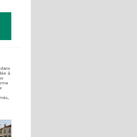
 dans
dée à
ux
harme
e
umés,