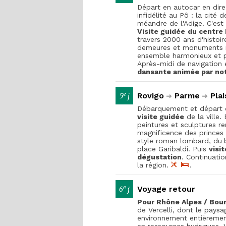
Départ en autocar en dir
infidélité au Pô : la cité
méandre de l'Adige. C'est l
Visite guidée
du centre 
travers 2000 ans d'histoir
demeures et monuments m
ensemble harmonieux et p
Après-midi de navigation 
dansante animée par no
e
Rovigo
Parme
Plai
5
j
Débarquement et départ 
visite guidée
de la ville.
peintures et sculptures r
magnificence des princes
style roman lombard, du
place Garibaldi. Puis
visi
dégustation
. Continuatio
la région.
.
e
Voyage retour
6
j
Pour Rhône Alpes / Bo
de Vercelli, dont le paysa
environnement entièrement