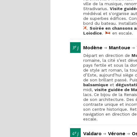
ville de la musique, reno
Stradivarius.
Visite guid
médiéval et s'organise au
de superbes édifices. Co
bord du bateau. Installat
.
Soirée en chansons a
Loiodice
.
en escale.
e
Modène
Mantoue
3
j
Départ en direction de
M
romaine, la cité s’est dé
pays fertile et sous la do
de style art roman, la tour
d’Este, aujourd’hui siège 
de son brillant passé. Pu
balsamique
et
dégustat
midi,
visite guidée de
Ma
lacs.
Ce bijou de la Renai
de son architecture. Des 
contraste unique et inco
son centre historique. Re
navigation en direction d
escale.
e
Valdaro
Vérone
Os
4
j