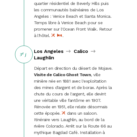
quartier résidentiel de Beverly Hills puis
les communautés balnéaires de Los
Angeles : Venice Beach et Santa Monica.
Temps libre à Venice Beach pour se
promener sur l'Ocean Front Walk. Retour
à l'hôtel.
.
Los Angeles
Calico
e
3
j
Laughlin
Départ en direction du désert de Mojave.
Visite de Calico Ghost Town
, ville
minière née en 1881 avec l'exploitation
des mines d'argent et de borax. Après la
chute du cours de l'argent, elle devint
une véritable ville fantôme en 1907.
Rénovée en 1951, elle relate désormais
cette épopée.
dans un saloon.
Itinéraire vers Laughlin, au bord de la
rivière Colorado. Arrêt sur la Route 66 au
mythique Bagdad Café. Installation à