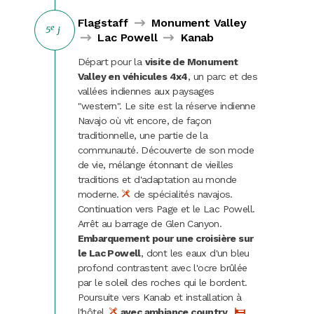
Flagstaff
Monument Valley
e
5
j
Lac Powell
Kanab
Départ pour la
visite de Monument
Valley en véhicules 4x4
, un parc et des
vallées indiennes aux paysages
"western". Le site est la réserve indienne
Navajo où vit encore, de façon
traditionnelle, une partie de la
communauté. Découverte de son mode
de vie, mélange étonnant de vieilles
traditions et d'adaptation au monde
moderne.
de spécialités navajos.
Continuation vers Page et le Lac Powell.
Arrêt au barrage de Glen Canyon.
Embarquement pour une croisière sur
le Lac Powell
, dont les eaux d'un bleu
profond contrastent avec l'ocre brûlée
par le soleil des roches qui le bordent.
Poursuite vers Kanab et installation à
l'hôtel.
avec ambiance country
.