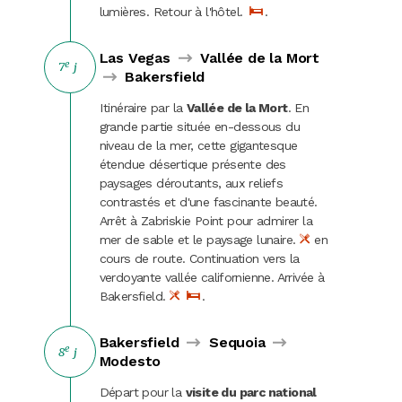
lumières. Retour à l'hôtel.
.
Las Vegas
Vallée de la Mort
e
7
j
Bakersfield
Itinéraire par la
Vallée de la Mort
. En
grande partie située en-dessous du
niveau de la mer, cette gigantesque
étendue désertique présente des
paysages déroutants, aux reliefs
contrastés et d'une fascinante beauté.
Arrêt à Zabriskie Point pour admirer la
mer de sable et le paysage lunaire.
en
cours de route. Continuation vers la
verdoyante vallée californienne. Arrivée à
Bakersfield.
.
Bakersfield
Sequoia
e
8
j
Modesto
Départ pour la
visite du parc national