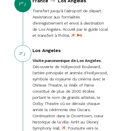
France
Los Angeles
er
1
j
Evènements
Transfert jusqu'à l'aéroport de départ.
Assistance aux formalités
Croisières fluviales
d'enregistrement et envol à destination
de Los Angeles. Accueil par le guide local
Journées
et transfert à l'hôtel.
.
Fêtes et marchés de Noël
Los Angeles
e
2
j
Visite panoramique de Los Angeles
.
Découverte de Hollywood Boulevard,
l'artère principale et animée d'Hollywood,
symbole du royaume du cinéma avec le
Chinese Theatre, le Walk of Fame
constitué de plus de 2000 étoiles
portant le nom de grands artistes, le
Dolby Theatre où se déroule chaque
année la cérémonie des Oscars.
Continuation dans le Downtown, cœur
historique de la ville. Arrêt au Disney
Symphony Hall.
. Poursuite vers le