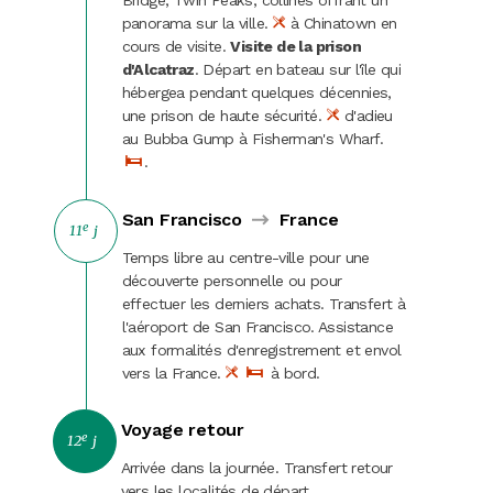
Bridge, Twin Peaks, collines offrant un
panorama sur la ville.
à Chinatown en
cours de visite.
Visite de la prison
d'Alcatraz
. Départ en bateau sur l'île qui
hébergea pendant quelques décennies,
une prison de haute sécurité.
d'adieu
au Bubba Gump à Fisherman's Wharf.
.
San Francisco
France
e
11
j
Temps libre au centre-ville pour une
découverte personnelle ou pour
effectuer les derniers achats. Transfert à
l'aéroport de San Francisco. Assistance
aux formalités d'enregistrement et envol
vers la France.
à bord.
Voyage retour
e
12
j
Arrivée dans la journée. Transfert retour
vers les localités de départ.