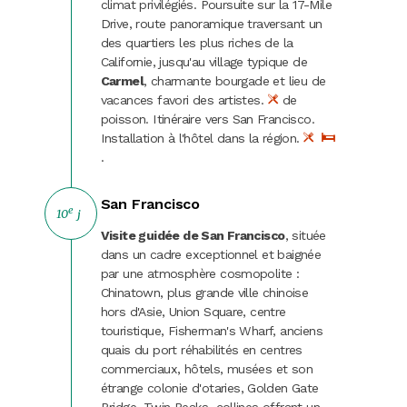
climat privilégiés. Poursuite sur la 17-Mile
Drive, route panoramique traversant un
des quartiers les plus riches de la
Californie, jusqu'au village typique de
Carmel
, charmante bourgade et lieu de
vacances favori des artistes.
de
poisson. Itinéraire vers San Francisco.
Installation à l'hôtel dans la région.
.
San Francisco
e
10
j
Visite guidée de San Francisco
, située
dans un cadre exceptionnel et baignée
par une atmosphère cosmopolite :
Chinatown, plus grande ville chinoise
hors d'Asie, Union Square, centre
touristique, Fisherman's Wharf, anciens
quais du port réhabilités en centres
commerciaux, hôtels, musées et son
étrange colonie d'otaries, Golden Gate