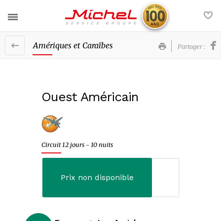
Amériques et Caraïbes
Partager :
Destinations groupe
Nos services
France
Ouest Américain
Actualités
Europe
Contact
Afrique et Moyen-Orient
Circuit 12 jours - 10 nuits
Amériques et Caraïbes
Michel Voyages
Nos brochures
Asie et Océanie
Prix non disponible