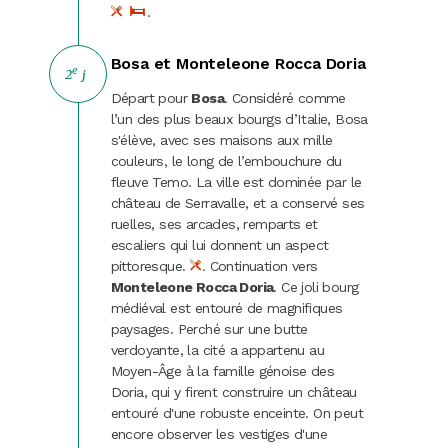
.
Bosa et Monteleone Rocca Doria
e
2
j
Départ pour
Bosa
. Considéré comme
l’un des plus beaux bourgs d’Italie, Bosa
s'élève, avec ses maisons aux mille
couleurs, le long de l’embouchure du
fleuve Temo. La ville est dominée par le
château de Serravalle, et a conservé ses
ruelles, ses arcades, remparts et
escaliers qui lui donnent un aspect
pittoresque.
. Continuation vers
Monteleone Rocca Doria
. Ce joli bourg
médiéval est entouré de magnifiques
paysages. Perché sur une butte
verdoyante, la cité a appartenu au
Moyen-Âge à la famille génoise des
Doria, qui y firent construire un château
entouré d'une robuste enceinte. On peut
encore observer les vestiges d'une