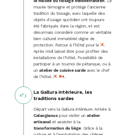
le musée du tissage méditerranéen
. Le
musée témoigne et protège l’ancienne
tradition du tissage, avec laquelle des
objets d’usage quotidien ont toujours
été fabriqués dans la région, et est
désormais considéré comme un véritable
bien culturel immatériel digne de
protection. Retour à l’hôtel pour le
.
Après midi laissé libre pour profiter des
installations de l’hôtel. Possibilité de
participer à un tournoi de pétanque, ou à
un
atelier de cuisine sarde
avec le chef
de l’hôtel.
.
La Gallura intérieure, les
e
4
j
traditions sardes
Départ vers la Gallura intérieure. Arrivée à
Calangianus
pour visiter un
atelier
artisanal
et assister à la
transformation du liège
. Grâce à la
culture et à l’exploitation des chênes