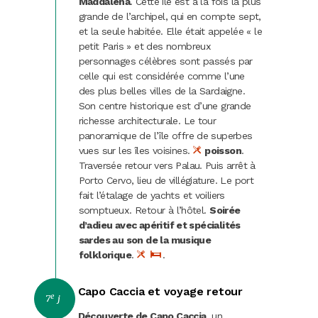
Maddalena
. Cette île est à la fois la plus
grande de l’archipel, qui en compte sept,
et la seule habitée. Elle était appelée « le
petit Paris » et des nombreux
personnages célèbres sont passés par
celle qui est considérée comme l’une
des plus belles villes de la Sardaigne.
Son centre historique est d’une grande
richesse architecturale. Le tour
panoramique de l’île offre de superbes
vues sur les îles voisines.
poisson
.
Traversée retour vers Palau. Puis arrêt à
Porto Cervo, lieu de villégiature. Le port
fait l’étalage de yachts et voiliers
somptueux. Retour à l’hôtel.
Soirée
d’adieu avec apéritif et spécialités
sardes au son de la musique
folklorique
.
.
Capo Caccia et voyage retour
e
7
j
Découverte de Capo Caccia
, un