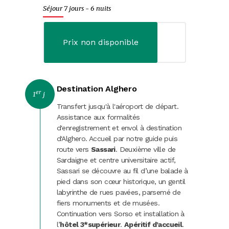
Séjour 7 jours - 6 nuits
Evènements
Croisières fluviales
Prix non disponible
Journées
Fêtes et marchés de Noël
Destination Alghero
er
1
j
Transfert jusqu'à l'aéroport de départ.
Assistance aux formalités
d'enregistrement et envol à destination
d'Alghero. Accueil par notre guide puis
route vers
Sassari
. Deuxième ville de
Sardaigne et centre universitaire actif,
Sassari se découvre au fil d’une balade à
pied dans son cœur historique, un gentil
labyrinthe de rues pavées, parsemé de
fiers monuments et de musées.
Continuation vers Sorso et installation à
l’
hôtel 3*
supérieur
.
Apéritif d’accueil
.