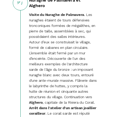
Nuraghe de Palmavera et
e
5
j
Alghero
Visite du Nuraghe de Palmavera
. Les
nuraghes étaient de tours défensives
tronconiques formées de mégalithes, en
pierre de taille, assemblées à sec, qui
possédaient des salles intérieures.
Autour d’eux se construisait le village,
formé de cabanes en plan circulaire.
L’ensemble était fermé par un mur
d’enceinte. Découverte de l'un des
meilleurs exemples de l'architecture
sarde de l'âge du bronze : un imposant
nuraghe blanc avec deux tours, entouré
d'une ante-murale massive. Flânerie dans
le labyrinthe de huttes, y compris la
hutte de réunion et cinquante autres
structures du village. Continuation vers
Alghero
, capitale de la Riviera du Corail.
Arrêt dans l’atelier d’un artisan joaillier
corailleur
. Le corail sarde est réputé